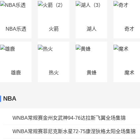
NBA乐透
火箭
湖人
奇才
（2）
（3）
雄鹿
热火
黄蜂
魔术
NBA
WNBA常规赛金州女武神94-76达拉斯飞翼全场集锦
WNBA常规赛菲尼克斯水星72-75康涅狄格太阳全场集锦