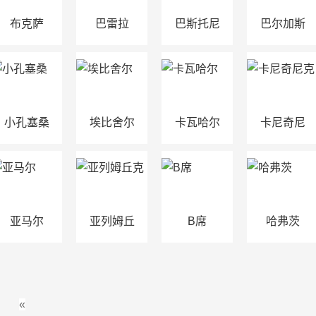
布克萨
巴雷拉
巴斯托尼
巴尔加斯
小孔塞桑
埃比舍尔
卡瓦哈尔
卡尼奇尼
克
亚马尔
亚列姆丘
B席
哈弗茨
克
«