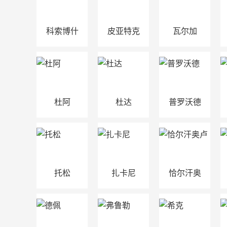
科索博什
皮亚特克
瓦尔加
杜阿
杜达
普罗沃德
托松
扎卡尼
恰尔汗奥
卢