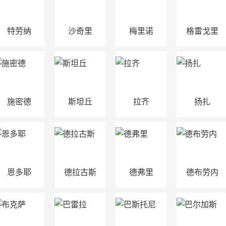
特劳纳
沙奇里
梅里诺
格雷戈里
施
施密德
斯坦丘
拉齐
扬扎
恩多耶
德拉古斯
德弗里
德布劳内