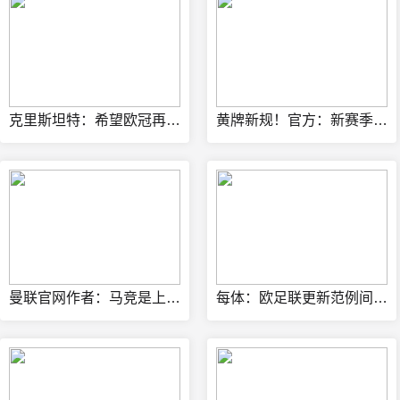
克里斯坦特：希望欧冠再次见到穆里尼奥，我和迪巴拉的争执已结束
黄牌新规！官方：新赛季欧战联赛阶段开始改为球员累计4黄停赛
曼联官网作者：马竞是上赛季欧冠四强，这场逆转胜利价值很高
每体：欧足联更新范例间接承认巴萨遭误判，普比尔手球应处极刑