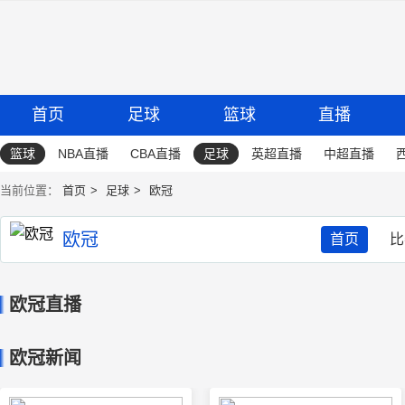
首页
足球
篮球
直播
篮球
NBA直播
CBA直播
足球
英超直播
中超直播
当前位置：
首页
足球
欧冠
欧冠
首页
比
欧冠直播
欧冠新闻