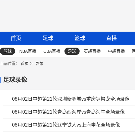
首页
足球
篮球
直播
篮球
NBA直播
CBA直播
足球
英超直播
中超直播
当前位置：
首页
录像
足球录像
08月02日中超第21轮深圳新鹏城vs重庆铜梁龙全场录像
08月02日中超第21轮青岛西海岸vs青岛海牛全场录像
08月02日中超第21轮辽宁铁人vs上海申花全场录像