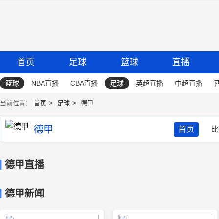
首页
足球
篮球
直播
篮球
NBA直播
CBA直播
足球
英超直播
中超直播
当前位置：
首页
足球
德甲
德甲
首页
比
德甲直播
德甲新闻