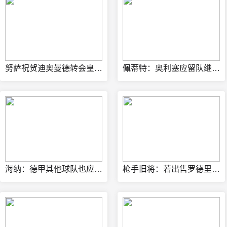
努萨祝贺迪奥曼德转会皇马：为你感到无比骄傲，你配得上这一切
佩蒂特：奥利塞应留队继续冲击欧冠，以后想寻求新挑战再加盟皇马
海纳：德甲其他球队也应加大国际化发展，不能只有拜仁走在前列
枪手旧将：若出售罗德里曼城将无缘争冠 凯恩能打破梅西进球纪录