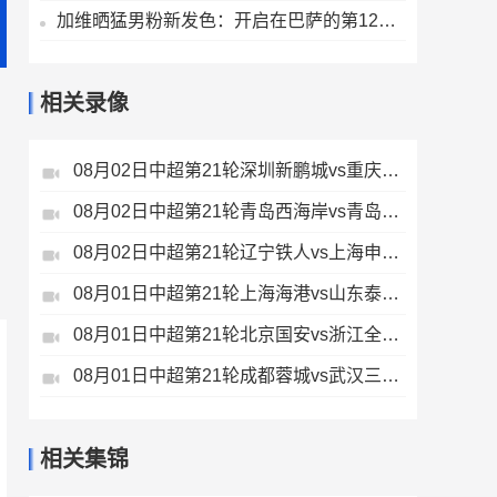
加维晒猛男粉新发色：开启在巴萨的第12个赛季，充满渴望和动力！
相关录像
08月02日中超第21轮深圳新鹏城vs重庆铜梁龙全场录像
08月02日中超第21轮青岛西海岸vs青岛海牛全场录像
08月02日中超第21轮辽宁铁人vs上海申花全场录像
08月01日中超第21轮上海海港vs山东泰山全场录像
08月01日中超第21轮北京国安vs浙江全场录像
08月01日中超第21轮成都蓉城vs武汉三镇全场录像
相关集锦