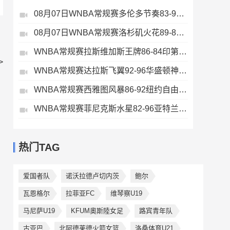
08月07日WNBA常规赛多伦多节奏83-97波特兰火焰集锦
08月07日WNBA常规赛洛杉矶火花89-82明尼苏达山猫全场集锦
WNBA常规赛拉斯维加斯王牌86-84印第安纳狂热全场集锦
>
WNBA常规赛达拉斯飞翼92-96华盛顿神秘人全场集锦
WNBA常规赛西雅图风暴86-92纽约自由人全场集锦
WNBA常规赛菲尼克斯水星82-96亚特兰大梦想全场集锦
热门TAG
爱国者队
诺沃拉德卢切内茨
鲍尔
瓦恩格尔
拉菲亚FC
维琴察U19
马尼萨U19
KFUM奧斯陸女足
路宾青年队
古亚巴
北阿德莱德火箭女篮
洛桑体育U21