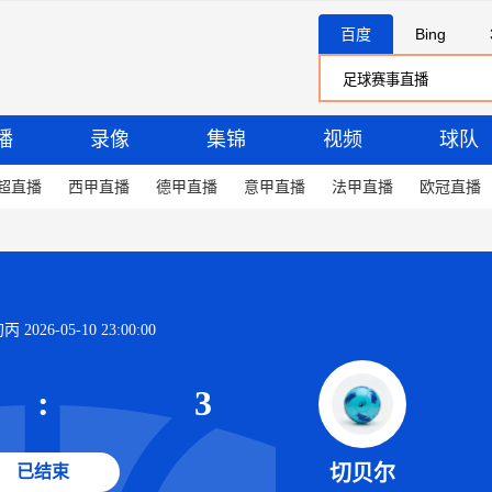
百度
Bing
播
录像
集锦
视频
球队
超直播
西甲直播
德甲直播
意甲直播
法甲直播
欧冠直播
丙 2026-05-10 23:00:00
:
3
切贝尔
已结束