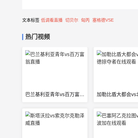
文本标签
低调看直播
切贝尔
匈丙
塞格德VSE
热门视频
巴兰基利亚青年vs百万富翁直播