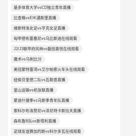
基多体育大学vsCD独立青年直播
比查格vsEIK通斯堡直播
维斯特洛女足vs亨克女足直播
匈甲德布雷塞尼vs乌比斯迪在线观看
J2/J3联甲府风林vs磐田喜悦在线观看
魔术vs马刺比分
美冠蒙特雷湾vs艾尔帕索火车头在线观看
纽侯芬里德二队vs瓦勒恩直播
釜山运输vs机张联直播
蒙迪什捷季vs乌斯季青年队直播
索科尔布洛赞尼vs泽尼特卡斯拉夫直播
森布鲁B队vs斯塔利直播
足球友谊赛加的斯vs科尔多瓦在线观看