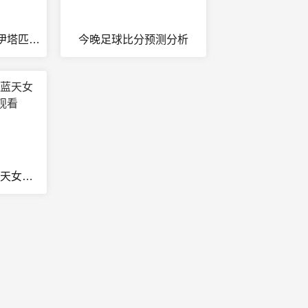
巴塞阿乙克拉图vs伊塔匹波加在线观看
今晚足球比分预测分析
美国女足联赛FC蓝天女足vs海湾女足在线观看