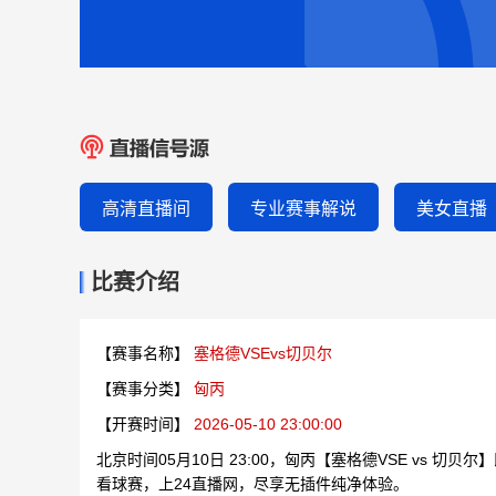
高清直播间
专业赛事解说
美女直播
比赛介绍
【赛事名称】
塞格德VSEvs切贝尔
【赛事分类】
匈丙
【开赛时间】
2026-05-10 23:00:00
北京时间05月10日 23:00，匈丙【塞格德VSE vs 
看球赛，上24直播网，尽享无插件纯净体验。