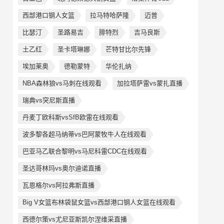
西部港口钢人女篮
拉马特哈萨隆
迈普
比瑟汀
圣路易吉
腓特烈
吉马良斯
土乙红
圣卡塔琳娜
芒特甘比尔先锋
埃加莱奥
德勒蒙特
华伦扎纳
NBA森林狼vs马刺在线观看
加拉塔萨雷vs蒙扎直播
瑞典vs突尼斯直播
丹麦丁欧科斯vsSfB欧雷在线观看
波多黎各超马纳蒂vs巴阿蒙牧牛人在线观看
巴亚马乙联合黎明vs马尼科雷CDC在线观看
圣达哥林玛vs奥尔迪诺直播
瓦恩格尔vs阿拉弗斯直播
Big V女篮布林袋鼠女篮vs西部港口钢人女篮在线观看
西德尔策vs尤尼亚斯凯尔涅维采直播