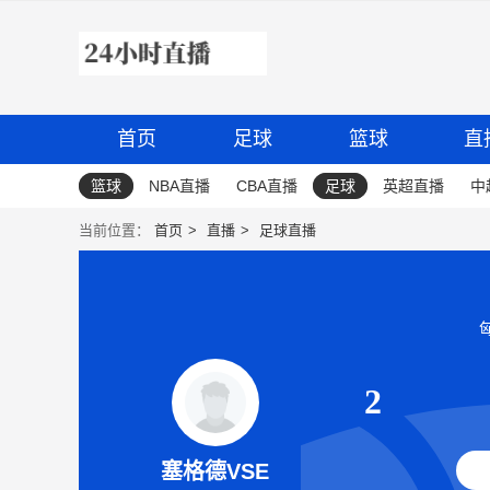
首页
足球
篮球
直
篮球
NBA直播
CBA直播
足球
英超直播
中
当前位置：
首页
直播
足球直播
匈
2
塞格德VSE