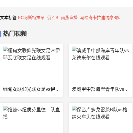
文本标签
FC阿斯特拉罕
俄乙B
雨燕直播
马哈奇卡拉迪纳摩B队
热门视频
缅甸女联仰光联女足vs伊耶瓦底联女足在线观看
澳威甲中部海岸青年队vs莱德米尔在线观看