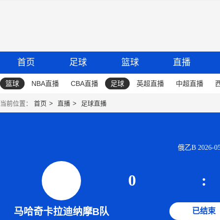
首页
足球
篮球
直播
篮球
NBA直播
CBA直播
足球
英超直播
中超直播
当前位置：
首页
直播
足球直播
俄乙B 2026-05-
0
:
马哈奇卡拉迪纳摩B队
已结束