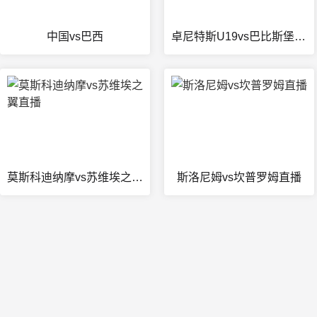
中国vs巴西
卓尼特斯U19vs巴比斯堡U19直播
莫斯科迪纳摩vs苏维埃之翼直播
斯洛尼姆vs坎普罗姆直播