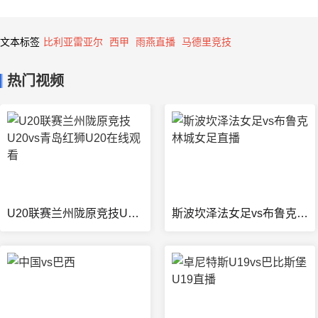
文本标签
比利亚雷亚尔
西甲
雨燕直播
马德里竞技
热门视频
U20联赛兰州陇原竞技U20vs青岛红狮U20在线观看
斯波坎泽法女足vs布鲁克林城女足直播