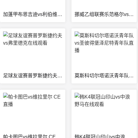
加蓬甲布恩吉迪vs利伯维尔105FC在线观看
挪威乙组联赛乐范格尔vs特里格拉德在线观看
足球友谊赛普罗斯捷约夫vs弗里德克在线观看
莫斯科切尔塔诺沃青年队vs圣彼得堡泽尼特青年队直播
帕卡图巴vs维拉里尔 CE直播
韩K4联冠山印山vs中浪野马在线观看