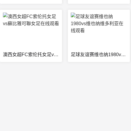
澳西女超FC索伦托女足vs蘇比雅可聯女足在线观看
足球友谊赛维也纳1980vs维也纳维多利亚在线观看