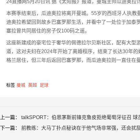
24直播网5月20日讯 据《太阳报》报道，曼城主帅瓜迪奥拉
本赛季结束后，瓜迪奥拉将离开曼城。55岁的西班牙人执教
迪奥拉希望回到故乡巴塞罗那生活，并看中了一处位于加泰罗
塞拉曾共同居住的房子仅100码之遥。
这座新建成的豪宅位于奢华的佩德拉尔贝斯社区，配有大型
道，这对夫妇在2024年开始了离婚程序，结束了长达30年的
格兰居住，但三年后返回巴塞罗那，而瓜迪奥拉则一直住在
标签
曼城
英超
足球
上一篇：
talkSPORT：伯恩茅斯前锋克鲁皮拒绝葡萄牙征召 
下一篇：
前教练：大马丁扑点秘诀在于他气场非常强，还会扰