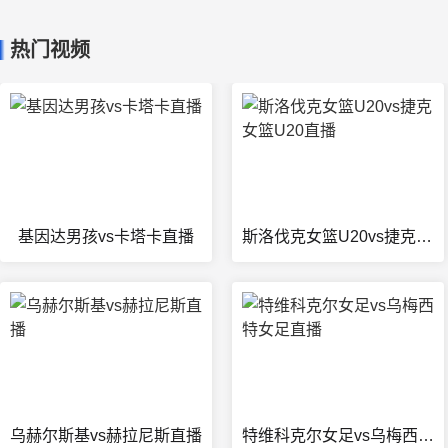
热门视频
基因达男孩vs卡塔卡直播
斯洛伐克女篮U20vs捷克女篮U20直播
乌赫尔斯基vs赫拉尼斯直播
特维科克尔女足vs乌梅西特女足直播