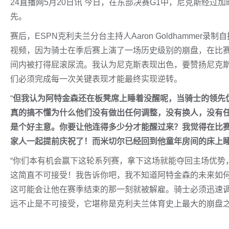
24直播网5月20日讯 今日，在东部决赛G1中，尼克斯经过加时
先。
赛后，ESPN克利夫兰分台主持人Aaron Goldhamme
视频，因为骑士在季后赛上演了一场历史级别的崩盘，在比赛
间内被打得屁滚尿流。我认为尼克斯表现出色，要赞扬尼克
们必须完成每一次关键表现才能最终实现逆转。
“
但我认为阿特金森还在板凳席上睡着没醒呢，当骑士的领先优
真的搞不懂为什么他们没有做出任何调整，没有换人，没有
是个好主意。你要让他连得多少分才能醒过来？我觉得在比
家人一起提前庆祝了！而米切尔已经回到他童年房间的床上
“你们本有机会赢下这轮系列赛，拿下这场就能夺回主场优势
这简直不可接受！我告诉你吧，我不知道阿特金森的未来如
这可能会让他在赛季结束的那一刻就被解雇。骑士必须迅速调
远不止是不可接受，它堪称是克利夫兰体育史上最大的崩盘之