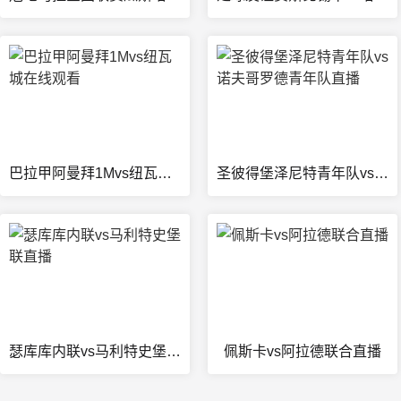
巴拉甲阿曼拜1Mvs纽瓦城在线观看
圣彼得堡泽尼特青年队vs诺夫哥罗德青年队直播
瑟库库内联vs马利特史堡联直播
佩斯卡vs阿拉德联合直播