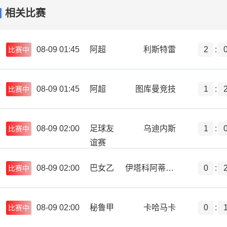
相关比赛
08-09 01:45
阿超
利斯特雷
2
:
比赛中
08-09 01:45
阿超
图库曼竞技
1
:
比赛中
08-09 02:00
足球友
乌迪内斯
1
:
比赛中
谊赛
08-09 02:00
巴女乙
伊塔科阿蒂亚拉女足
0
:
比赛中
08-09 02:00
秘鲁甲
卡哈马卡
0
:
比赛中