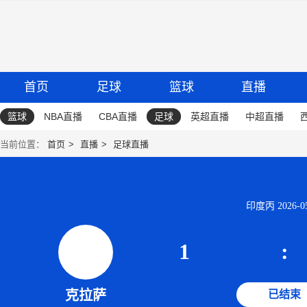
首页
足球
篮球
直播
篮球
NBA直播
CBA直播
足球
英超直播
中超直播
当前位置：
首页
直播
足球直播
印度丙 2026-05-
1
:
克拉萨
已结束