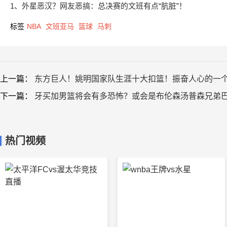
1、外星恶汉？网友恶搞：总决赛的文班有点“肮脏”！
标签
NBA
文班亚马
篮球
马刺
上一篇：
东方巨人！姚明国家队生涯十大扣篮！振奋人心的一个
下一篇：
牙买加男篮将会有多恐怖？或会是布伦森汤普森兄弟
热门视频