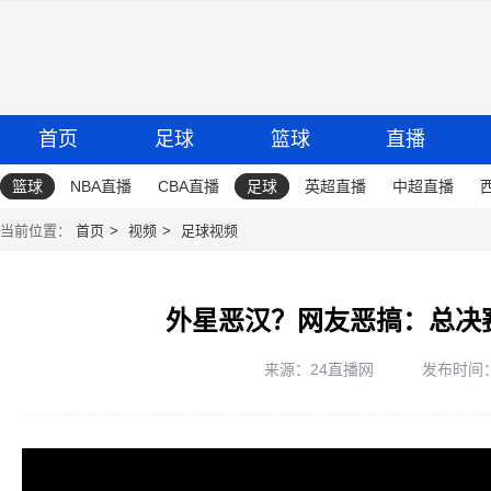
首页
足球
篮球
直播
篮球
NBA直播
CBA直播
足球
英超直播
中超直播
当前位置：
首页
视频
足球视频
外星恶汉？网友恶搞：总决
来源：24直播网
发布时间：20