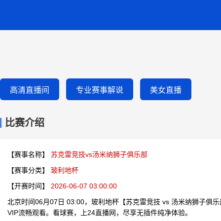
高清直播间
专业赛事解说
美女直播
比赛介绍
【赛事名称】
苏克雷竞技vs汤米纳狮子俱乐部
【赛事分类】
玻利地杯
【开赛时间】
2026-06-07 03:00:00
北京时间06月07日 03:00，玻利地杯【苏克雷竞技 vs 汤米纳狮
VIP流畅观看。看球赛，上24直播网，尽享无插件纯净体验。