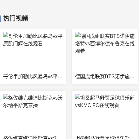
热门视频
哥伦甲加勒比风暴岛vs平原凯门鳄在线观看
德国戊组联赛BTS诺伊施塔特vs西博尔德布鲁克在线观看
格佐维克维迪比斯克vs沃尔纳平斯克直播
坦桑超马舒贾足球俱乐部vsKMC FC在线观看