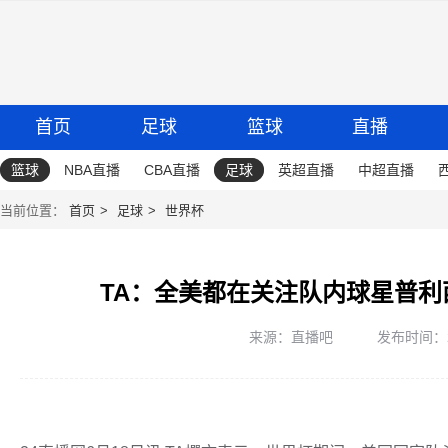
首页
足球
篮球
直播
篮球
NBA直播
CBA直播
足球
英超直播
中超直播
当前位置：
首页
足球
世界杯
TA：全美都在关注队内球星普
来源：直播吧
发布时间：202