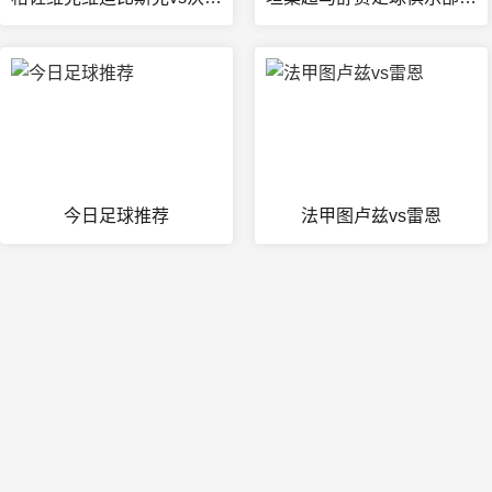
今日足球推荐
法甲图卢兹vs雷恩