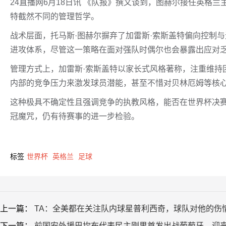
24直播网6月18日讯 《队报》撰文谈到，图赫尔接任英格
特截然不同的管理哲学。
战术层面，托马斯·图赫尔摒弃了加雷斯·索斯盖特偏向控制
进攻体系，尽管这一策略在面对强队时偶尔也会暴露出应对
管理方式上，加雷斯·索斯盖特以家长式风格著称，注重维持
内部的竞争压力来激发球员潜能，甚至不惜对贝林厄姆等核
这种极具不确定性且强调竞争的执教风格，能否在世界杯决
冠魔咒，仍有待赛事的进一步检验。
标签
世界杯
英格兰
足球
上一篇：
TA：全美都在关注队内球星普利西奇，球队对他的伤
下一篇：
前国安外援巴坎布代表民主刚果首发出战葡萄牙，迎