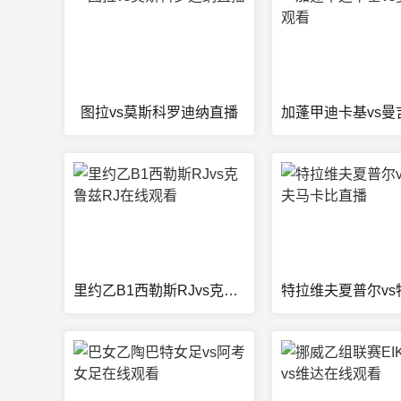
图拉vs莫斯科罗迪纳直播
里约乙B1西勒斯RJvs克鲁兹RJ在线观看