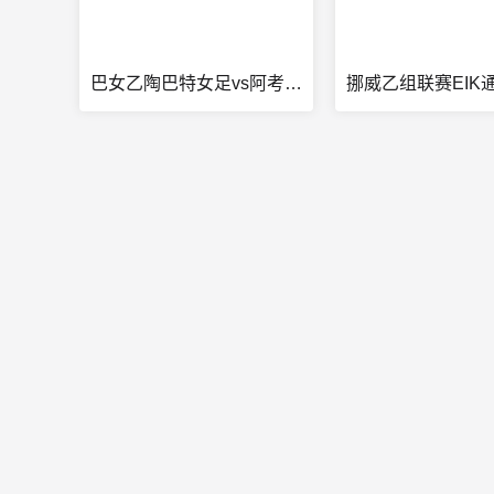
巴女乙陶巴特女足vs阿考女足在线观看