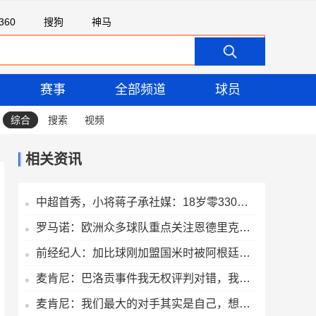
360
搜狗
神马
赛事
全部频道
球员
综合
搜索
视频
相关资讯
中超首秀，小将蒋子承社媒：18岁零330天，很荣幸圆了从小的梦想
罗马诺：欧洲众多球队重点关注恩德里克，但他想留在皇马证明自己
前经纪人：加比球刚加盟国米时被阿根廷帮排挤，根本没得到机会
麦肯尼：巴洛贡事件我无权评判对错，我只知道他犯规并不是有意的
麦肯尼：我们最大的对手其实是自己，想要有所收获只需要保持专注